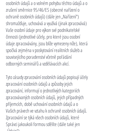
osobních údajů a o volném pohybu těchto údajů a o
zrušení směrnice 95/46/ES (obecné nařízení o
ochraně osobních údajů) (dále jen „Nařízení“)
shromažďuje, uchovává a využívá (jinak zpracovává)
Vaše osobní údaje pro výkon své podnikatelské
činnosti (jednotlivé účely, pro které jsou osobní
údaje zpracovávány, jsou blíže vymezeny níže), která
spočívá zejména v poskytování realitních služeb a
souvisejícího poradenství včetně pořádání
odborných seminářů a vzdělávacích akcí.
Tyto zásady zpracování osobních údajů popisují účely
zpracování osobních údajů a způsoby jejich
zpracování, informují o jednotlivých kategoriích
zpracovávaných osobních údajů, jejich případných
příjemcích, době uchování osobních údajů a o
Vašich právech ve vztahu k ochraně osobních údajů.
Zpracování se týká všech osobních údajů, které
Správci jakoukoli formou sdělíte (dále také jen
„Údaje“).