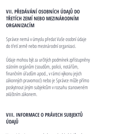
VII. PŘEDÁVÁNÍ OSOBNÍCH ÚDAJŮ DO
TŘETÍCH ZEMÍ NEBO MEZINÁRODNÍM
ORGANIZACÍM
Správce nemá v úmyslu předat Vaše osobní údaje
do třetí země nebo mezinárodní organizaci.
Údaje mohou být za určitých podmínek zpřístupněny
státním orgánům (soudům, policii, notářům,
finančním úřadům apod., v rámci výkonu jejich
zákonných pravomocí) nebo je Správce může přímo
poskytnout jiným subjektům v rozsahu stanoveném
zvláštním zákonem.
VIII. INFORMACE O PRÁVECH SUBJEKTŮ
ÚDAJŮ