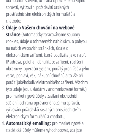
obchodních sdělení, ochrana oprávněného zájmu
správců, vyřizování požadavků zaslaných
prostřednictvím elektronických formulářů a
chatbotu;
Údaje o Vašem chování na webové
stránce
(Automaticky zpracováváme soubory
cookies, údaje o zobrazených nabídkách, o pohybu
na našich webových stránkách, údaje o
elektronickém zařízení, které používáte jako např.
IP adresa, poloha, identifikace zařízení, rozlišení
obrazovky, operační systém, použitý prohlížeč a jeho
verze, pohlaví, věk, nákupní chování, a to vše při
použití jakéhokoliv elektronického zařízení. Všechny
tyto údaje jsou ukládány v anonymizované formě.)
pro marketingové účely a zasílání obchodních
sdělení, ochrana oprávněného zájmu správců,
vyřizování požadavků zaslaných prostřednictvím
elektronických formulářů a chatbotu;
Automatický emailing:
pro marketingové a
statistické účely můžeme vyhodnocovat, zda jste