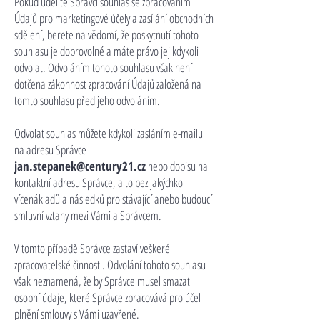
Pokud udělíte Správci souhlas se zpracováním
Údajů pro marketingové účely a zasílání obchodních
sdělení, berete na vědomí, že poskytnutí tohoto
souhlasu je dobrovolné a máte právo jej kdykoli
odvolat. Odvoláním tohoto souhlasu však není
dotčena zákonnost zpracování Údajů založená na
tomto souhlasu před jeho odvoláním.
Odvolat souhlas můžete kdykoli zasláním e-mailu
na adresu Správce
jan.stepanek@century21.cz
nebo dopisu na
kontaktní adresu Správce, a to bez jakýchkoli
vícenákladů a následků pro stávající anebo budoucí
smluvní vztahy mezi Vámi a Správcem.
V tomto případě Správce zastaví veškeré
zpracovatelské činnosti. Odvolání tohoto souhlasu
však neznamená, že by Správce musel smazat
osobní údaje, které Správce zpracovává pro účel
plnění smlouvy s Vámi uzavřené.