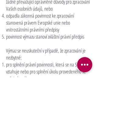
žádné převažující oprávněné důvody pro zpracování
Vašich osobních údajů, nebo
odpadla zákonná povinnost ke zpracování
stanovená právem Evropské unie nebo
vnitrostátními právními předpisy
povinnost výmazu stanoví zvláštní právní předpis
Výmaz se neuskuteční v případě, že zpracování je
nezbytné:
pro splnění právní povinnosti, která se na Správce
vztahuje nebo pro splnění úkolu provedeného ve
veřejném zájmu
pro určení, výkon nebo obhajobu právních nároků
další jiné důvody stanovené zákonem
Právo na omezení zpracování osobních
údajů:
V případě, že požádáte o omezení
zpracování, Správce osobní údaje znepřístupní,
dočasně odstraní či uchová anebo provede jiné
úkony zpracování, které budou potřebné pro řádný