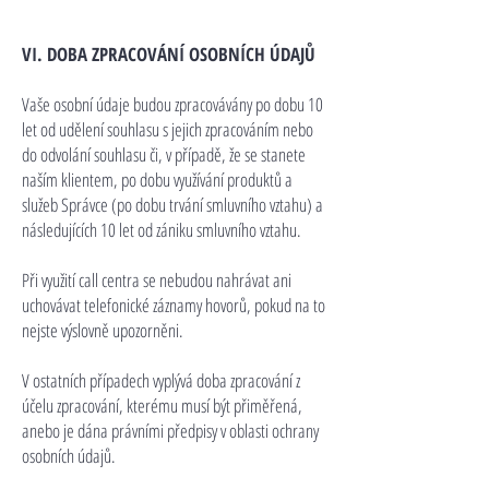
VI. DOBA ZPRACOVÁNÍ OSOBNÍCH ÚDAJŮ
Vaše osobní údaje budou zpracovávány po dobu 10
let od udělení souhlasu s jejich zpracováním nebo
do odvolání souhlasu či, v případě, že se stanete
naším klientem, po dobu využívání produktů a
služeb Správce (po dobu trvání smluvního vztahu) a
následujících 10 let od zániku smluvního vztahu.
Při využití call centra se nebudou nahrávat ani
uchovávat telefonické záznamy hovorů, pokud na to
nejste výslovně upozorněni.
V ostatních případech vyplývá doba zpracování z
účelu zpracování, kterému musí být přiměřená,
anebo je dána právními předpisy v oblasti ochrany
osobních údajů.