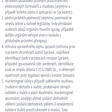
vyřizování požadavků zaslaných prostřednictvím
elektronických formulářů a chatbotu (zejména v
případě Vašeho zájmu o spolupráci se Správcem);
plnění právních povinností (zejména povinností ve
smyslu účetní a daňové legislativy, tedy předávání
osobních údajů orgánům finanční správy, případně
dalším orgánům veřejné moci v souladu s
příslušnými právními předpisy);
ochrana oprávněného zájmu správců (ochrana práv
a právem chráněných zájmů Správce, například
identifikace osob v prostorách recepce Správce,
případně zpracovatelů níže uvedených, identifikace
osob ve smyslu zákona č 253/2008 Sb., o některých
opatřeních proti legalizaci výnosů z trestné činnosti);
marketingové účely v případě uděleného souhlasu
(nabízení obchodu a služeb, poskytování cílených
nabídek a služeb a jejich zkvalitnění, marketingové
zpracování, analýzy) včetně zasílání obchodních
sdělení (zasílání obchodních sdělení či newsletterů,
nabízení služeb prostřednictvím e-mailu). Tato