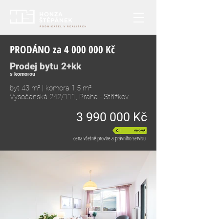
PRODÁNO za
4 000 000
Kč
Prodej bytu 2+kk
s komorou
byt 43 m² | komora 1,5 m²
Vysočanská 242/111, Praha - Střížkov
3 990 000
Kč
cena včetně provize a právního servisu