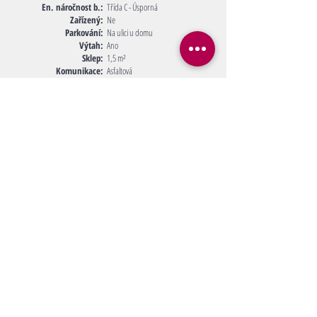
En. náročnost b.:
Třída C - Úsporná
Zařízený:
Ne
Parkování:
Na ulici u domu
Výtah:
Ano
Sklep:
1,5 m²
Komunikace:
Asfaltová
Telekomunikace:
Telefon, Internet, Kabelová televize
Doprava:
Dálnice, Silnice, MHD, Autobus
Voda:
Dálkový vodovod
Elektřina:
230V
Plyn:
Ano
Odpad:
Veřejná kanalizace
Topení:
Ústřední dálkové
Měs. náklady na bydlení:
2.961 Kč zálohy na služby, 400 Kč
elektřina, 150 Kč plyn
video