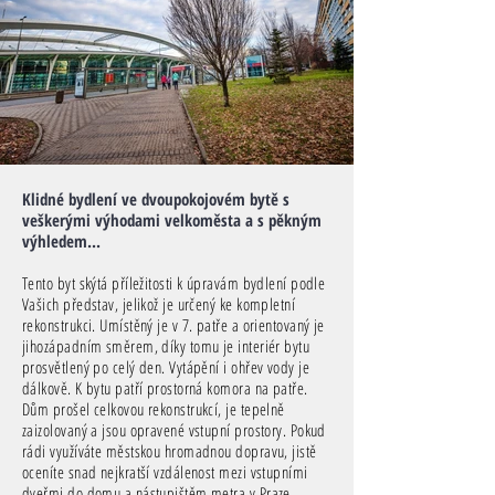
Klidné bydlení ve dvoupokojovém bytě s
veškerými výhodami velkoměsta a s pěkným
výhledem...
Tento byt skýtá příležitosti k úpravám bydlení podle
Vašich představ, jelikož je určený ke kompletní
rekonstrukci. Umístěný je v 7. patře a orientovaný je
jihozápadním směrem, díky tomu je interiér bytu
prosvětlený po celý den. Vytápění i ohřev vody je
dálkově. K bytu patří prostorná komora na patře.
Dům prošel celkovou rekonstrukcí, je tepelně
zaizolovaný a jsou opravené vstupní prostory. Pokud
rádi využíváte městskou hromadnou dopravu, jistě
oceníte snad nejkratší vzdálenost mezi vstupními
dveřmi do domu a nástupištěm metra v Praze.