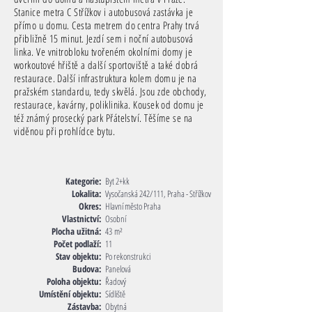
Stanice metra C Střížkov i autobusová zastávka je
přímo u domu. Cesta metrem do centra Prahy trvá
přibližně 15 minut. Jezdí sem i noční autobusová
linka. Ve vnitrobloku tvořeném okolními domy je
workoutové hřiště a další sportoviště a také dobrá
restaurace. Další infrastruktura kolem domu je na
pražském standardu, tedy skvělá. Jsou zde obchody,
restaurace, kavárny, poliklinika. Kousek od domu je
též známý prosecký park Přátelství. Těšíme se na
viděnou při prohlídce bytu.
Kategorie:
Byt 2+kk
Lokalita:
Vysočanská 242/111, Praha - Střížkov
Okres:
Hlavní město Praha
Vlastnictví:
Osobní
Plocha užitná:
43
m²
Počet podlaží:
11
Stav objektu:
Po rekonstrukci
Budova:
Panelová
Poloha objektu:
Řadový
Umístění objektu:
Sídliště
Zástavba:
Obytná