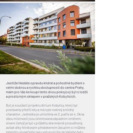
Jestliže hledáte opravdu klidné a pohodlné bydlení s
velmi dobrou a rychlou dostupností do centra Prahy,
mám pro Vás ke koupi tento dvou pokojový byt s lodžií
a prostorným sklepem v pražských Kobylisích.
Byt je součástí projektu Atrium Kobylisy, který byl
postavený před 5 lety a má ryze rodinný a klidný
charakter. Jednotka je umístěna ve 3. patře ze 4. Okna
obou místností jsou orientovaná západním směrem,
vlivem čehož je byt v průběhu dne krásně prosvětlený,
avšak díky hliníkovým předokenním žaluziím si můžete
intenzitu slunečního jasu vstupujícího do Vašeho bytu