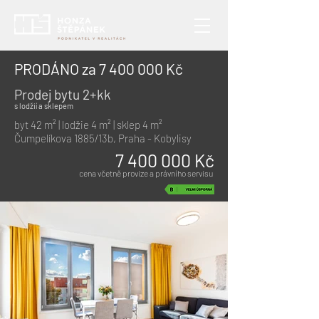
PRODÁNO za
7 400 000
Kč
Prodej bytu 2+kk
s lodžií a sklepem
byt 42 m² | lodžie 4 m² | sklep 4 m²
Čumpelíkova 1885/13b, Praha - Kobylisy
7 400 000
Kč
cena včetně provize a právního servisu