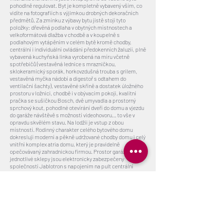
pohodlně regulovat. Byt je kompletně vybavený vším, co
vidíte na fotografiích s výjimkou drobných dekoračních
předmětů. Za zmínku z výbavy bytu jistě stojí tyto
položky: dřevěná podlaha v obytných místnostech a
velkoformátová dlažba v chodbě a v koupelně s
podlahovým vytápěním v celém bytě kromě chodby,
centrální i individuální ovládání předokenních žaluzií, plně
vybavená kuchyňská linka vyrobená na míru včetně
spotřebičů (vestavěná lednice s mrazničkou,
sklokeramický sporák, horkovzdušná trouba s grilem,
vestavěná myčka nádobí a digestoř s odtahem do
ventilační šachty), vestavěné skříně a dostatek úložného
prostoru v ložnici, chodbě i v obývacím pokoji, kvalitní
pračka se sušičkou Bosch, dvě umyvadla a prostorný
sprchový kout, pohodlné otevírání dveří do domu a vjezdu
do garáže návštěvě s možností videohovoru... to vše v
opravdu skvělém stavu. Na lodžii je vstup z obou
místností. Rodinný charakter celého bytového domu
dokreslují moderní a pěkně udržované chodby domu i celý
vnitřní komplex atria domu, který je pravidelně
opečovávaný zahradnickou firmou. Prostor garáže i
jednotlivé sklepy jsou elektronicky zabezpečeny
společností Jablotron s napojením na pult centrální
ochrany. Atrium Kobylisy bylo postaveno na pomezí
zástavby rodinných viladomů postavených v první
polovině 20. století a sídliště Ládví s rozlehlými parky a
travním porostem. V blízkém okolí jsou krásná místa
vhodná k procházkám nebo sportovním aktivitám.
Příkladem může být Čimický a Ďáblický háj, nedaleká
Velká skála a vůbec celé území Haltýře v kopci nad Trojou