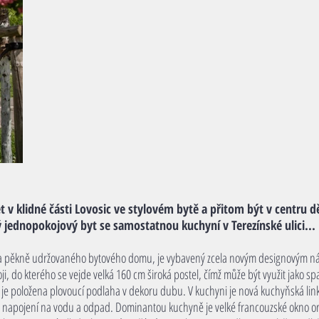
 v klidné části Lovosic ve stylovém bytě a přitom být v centru d
jednopokojový byt se samostatnou kuchyní v Terezínské ulici...
o a pěkně udržovaného bytového domu, je vybavený zcela novým designovým náby
i, do kterého se vejde velká 160 cm široká postel, čímž může být využit jako s
e položena plovoucí podlaha v dekoru dubu. V kuchyni je nová kuchyňská link
ně napojení na vodu a odpad. Dominantou kuchyně je velké francouzské okno or