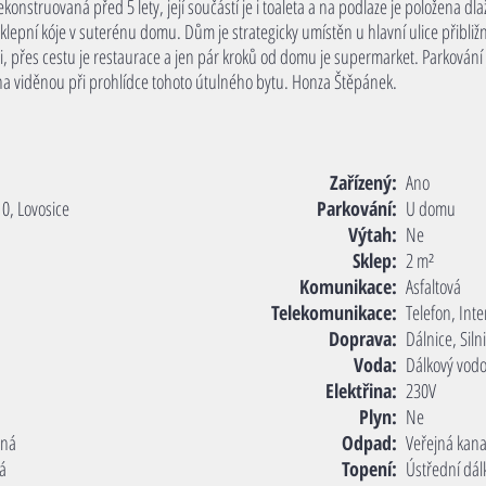
onstruovaná před 5 lety, její součástí je i toaleta a na podlaze je položena dl
 sklepní kóje v suterénu domu. Dům je strategicky umístěn u hlavní ulice přib
i, přes cestu je restaurace a jen pár kroků od domu je supermarket. Parkován
i na viděnou při prohlídce tohoto útulného bytu. Honza Štěpánek.
Zařízený:
Ano
0, Lovosice
Parkování:
U domu
Výtah:
Ne
Sklep:
2 m²
Komunikace:
Asfaltová
Telekomunikace:
Telefon, Inte
Doprava:
Dálnice, Sil
Voda:
Dálkový vod
Elektřina:
230V
Plyn:
Ne
tná
Odpad:
Veřejná kana
ná
Topení:
Ústřední dál