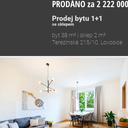
PRODÁNO za 2 222 000
Prodej bytu 1+1
se sklepem
byt 38 m² | sklep 2 m²
Terezínská 215/10, Lovosice