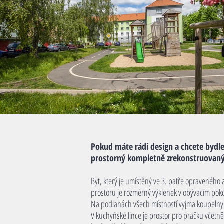
Pokud máte rádi design a chcete bydlet
prostorný kompletně zrekonstruovaný 
Byt, který je umístěný ve 3. patře opravenéh
prostoru je rozměrný výklenek v obývacím pokoj
Na podlahách všech místností vyjma koupelny j
V kuchyňské lince je prostor pro pračku včet