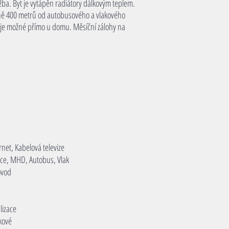
ažba. Byt je vytápěn radiátory dálkovým teplem.
ližně 400 metrů od autobusového a vlakového
í je možné přímo u domu. Měsíční zálohy na
rnet, Kabelová televize
nice, MHD, Autobus, Vlak
ovod
lizace
kové