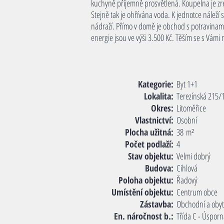
kuchyně příjemně prosvětlená. Koupelna je zrek
Stejně tak je ohřívána voda. K jednotce náleží
nádraží. Přímo v domě je obchod s potravinam
energie jsou ve výši 3.500 Kč. Těším se s Vám
Kategorie:
Byt 1+1
Lokalita:
Terezínská 215/1
Okres:
Litoměřice
Vlastnictví:
Osobní
Plocha užitná:
38
m²
Počet podlaží:
4
Stav objektu:
Velmi dobrý
Budova:
Cihlová
Poloha objektu:
Řadový
Umístění objektu:
Centrum obce
Zástavba:
Obchodní a oby
En. náročnost b.:
Třída C - Úspor